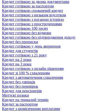
Кредит готівкою за двома документами
Кредит готівкою за паспортом
Кредит готівкою споживчий кредит
Кредит готівкою з низьким відсотком
Кредит готівкою з поганою історією
Кредит готівкою з простроченнями
Кредит готівкою 100 тисяч
Кредит готівкою без відмови
Кредит готівкою без підтвердження доходу
Кредит без прописки
Кредит готівкою у день звернення
Кредит для студентів
Кредит готівкою з 21 року
Кредит на 2 роки
Кредит на 3 роки
Кредит готівкою з онлайн рішенням
Кредит зі 100 % схваленням
Кредит з автоматичним схваленням
Кредит без дзвінків
Кредит без перевірок
Кредит для пенсіонерів
Миттєві позики
Кредит на тривалий термін
Кредит за паспортом
Кредит з щомісячними виплатами