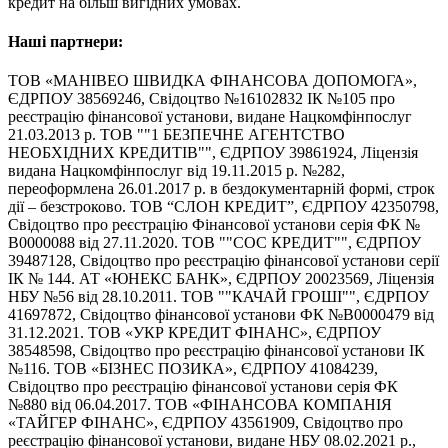
кредит на більш вигідних умовах.
Наші партнери:
ТОВ «МАНІВЕО ШВИДКА ФІНАНСОВА ДОПОМОГА»,
ЄДРПОУ 38569246, Свідоцтво №16102832 ІК №105 про
реєстрацію фінансової установи, видане Нацкомфінпослуг
21.03.2013 р. ТОВ ""1 БЕЗПЕЧНЕ АГЕНТСТВО
НЕОБХІДНИХ КРЕДИТІВ"", ЄДРПОУ 39861924, Ліцензія
видана Нацкомфінпослуг від 19.11.2015 р. №282,
переоформлена 26.01.2017 р. в бездокументарній формі, строк
дії – безстроково. ТОВ “СЛОН КРЕДИТ”, ЄДРПОУ 42350798,
Свідоцтво про реєстрацію Фінансової установи серія ФК №
В0000088 від 27.11.2020. ТОВ ""СОС КРЕДИТ"", ЄДРПОУ
39487128, Свідоцтво про реєстрацію фінансової установи серії
ІК № 144. АТ «ЮНЕКС БАНК», ЄДРПОУ 20023569, Ліцензія
НБУ №56 від 28.10.2011. ТОВ ""КАЧАЙ ГРОШІ"", ЄДРПОУ
41697872, Свідоцтво фінансової установи ФК №В0000479 від
31.12.2021. ТОВ «УКР КРЕДИТ ФІНАНС», ЄДРПОУ
38548598, Свідоцтво про реєстрацію фінансової установи ІК
№116. ТОВ «БІЗНЕС ПОЗИКА», ЄДРПОУ 41084239,
Свідоцтво про реєстрацію фінансової установи серія ФК
№880 від 06.04.2017. ТОВ «ФІНАНСОВА КОМПАНІЯ
«ТАЙГЕР ФІНАНС», ЄДРПОУ 43561909, Свідоцтво про
реєстрацію фінансової установи, видане НБУ 08.02.2021 р.,