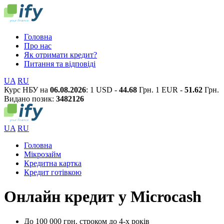
Головна
Про нас
Як отримати кредит?
Питання та відповіді
UA
RU
Курс НБУ на
06.08.2026
:
1 USD -
44.68
Грн.
1 EUR -
51.62
Грн.
Видано позик:
3
4
8
2
1
2
6
UA
RU
Головна
Мікрозайм
Кредитна картка
Кредит готівкою
Онлайн кредит у Microcash
До 100 000 грн. строком до 4-х років