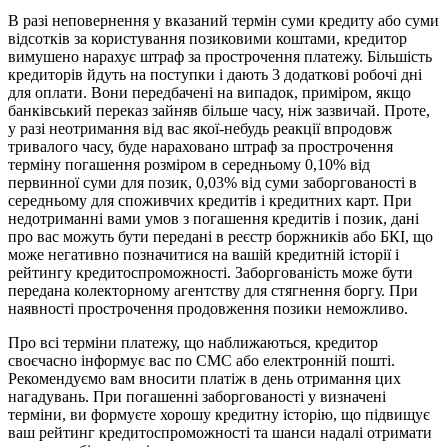
В разі неповернення у вказаний термін суми кредиту або суми
відсотків за користування позиковими коштами, кредитор
вимушено нарахує штраф за прострочення платежу. Більшість
кредиторів йдуть на поступки і дають 3 додаткові робочі дні
для оплати. Вони передбачені на випадок, приміром, якщо
банківський переказ зайняв більше часу, ніж зазвичай. Проте,
у разі неотримання від вас якої-небудь реакції впродовж
тривалого часу, буде нараховано штраф за прострочення
терміну погашення розміром в середньому 0,10% від
первинної суми для позик, 0,03% від суми заборгованості в
середньому для споживчих кредитів і кредитних карт. При
недотриманні вами умов з погашення кредитів і позик, дані
про вас можуть бути передані в реєстр боржників або БКІ, що
може негативно позначитися на вашій кредитній історії і
рейтингу кредитоспроможності. Заборгованість може бути
передана колекторному агентству для стягнення боргу. При
наявності прострочення продовження позики неможливо.
Про всі терміни платежу, що наближаються, кредитор
своєчасно інформує вас по СМС або електронній пошті.
Рекомендуємо вам вносити платіж в день отримання цих
нагадувань. При погашенні заборгованості у визначені
терміни, ви формуєте хорошу кредитну історію, що підвищує
ваш рейтинг кредитоспроможності та шанси надалі отримати