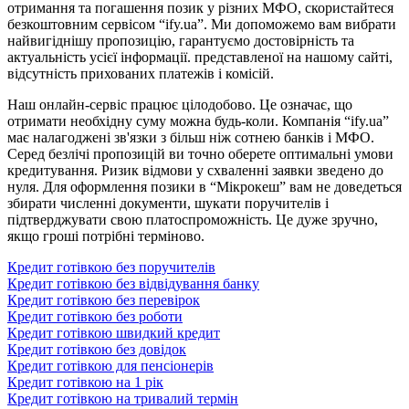
отримання та погашення позик у різних МФО, скористайтеся
безкоштовним сервісом “ify.ua”. Ми допоможемо вам вибрати
найвигіднішу пропозицію, гарантуємо достовірність та
актуальність усієї інформації. представленої на нашому сайті,
відсутність прихованих платежів і комісій.
Наш онлайн-сервіс працює цілодобово. Це означає, що
отримати необхідну суму можна будь-коли. Компанія “ify.ua”
має налагоджені зв'язки з більш ніж сотнею банків і МФО.
Серед безлічі пропозицій ви точно оберете оптимальні умови
кредитування. Ризик відмови у схваленні заявки зведено до
нуля. Для оформлення позики в “Мікрокеш” вам не доведеться
збирати численні документи, шукати поручителів і
підтверджувати свою платоспроможність. Це дуже зручно,
якщо гроші потрібні терміново.
Кредит готівкою без поручителів
Кредит готівкою без відвідування банку
Кредит готівкою без перевірок
Кредит готівкою без роботи
Кредит готівкою швидкий кредит
Кредит готівкою без довідок
Кредит готівкою для пенсіонерів
Кредит готівкою на 1 рік
Кредит готівкою на тривалий термін