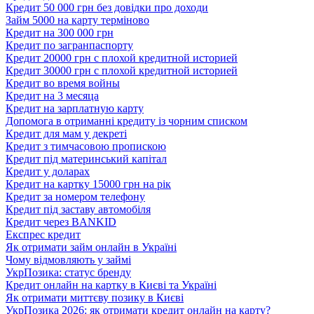
Кредит 50 000 грн без довідки про доходи
Займ 5000 на карту терміново
Кредит на 300 000 грн
Кредит по загранпаспорту
Кредит 20000 грн с плохой кредитной историей
Кредит 30000 грн с плохой кредитной историей
Кредит во время войны
Кредит на 3 месяца
Кредит на зарплатную карту
Допомога в отриманні кредиту із чорним списком
Кредит для мам у декреті
Кредит з тимчасовою пропискою
Кредит під материнський капітал
Кредит у доларах
Кредит на картку 15000 грн на рік
Кредит за номером телефону
Кредит під заставу автомобіля
Кредит через BANKID
Експрес кредит
Як отримати займ онлайн в Україні
Чому відмовляють у займі
УкрПозика: статус бренду
Кредит онлайн на картку в Києві та Україні
Як отримати миттєву позику в Києві
УкрПозика 2026: як отримати кредит онлайн на карту?