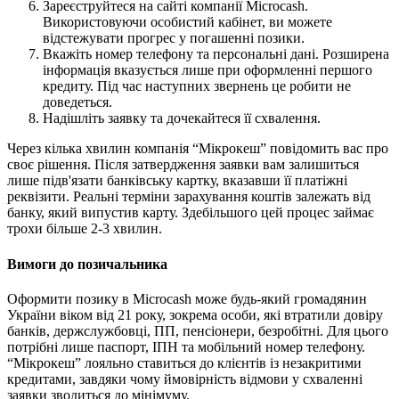
Зареєструйтеся на сайті компанії Microcash.
Використовуючи особистий кабінет, ви можете
відстежувати прогрес у погашенні позики.
Вкажіть номер телефону та персональні дані. Розширена
інформація вказується лише при оформленні першого
кредиту. Під час наступних звернень це робити не
доведеться.
Надішліть заявку та дочекайтеся її схвалення.
Через кілька хвилин компанія “Мікрокеш” повідомить вас про
своє рішення. Після затвердження заявки вам залишиться
лише підв'язати банківську картку, вказавши її платіжні
реквізити. Реальні терміни зарахування коштів залежать від
банку, який випустив карту. Здебільшого цей процес займає
трохи більше 2-3 хвилин.
Вимоги до позичальника
Оформити позику в Microcash може будь-який громадянин
України віком від 21 року, зокрема особи, які втратили довіру
банків, держслужбовці, ПП, пенсіонери, безробітні. Для цього
потрібні лише паспорт, ІПН та мобільний номер телефону.
“Мікрокеш” лояльно ставиться до клієнтів із незакритими
кредитами, завдяки чому ймовірність відмови у схваленні
заявки зводиться до мінімуму.