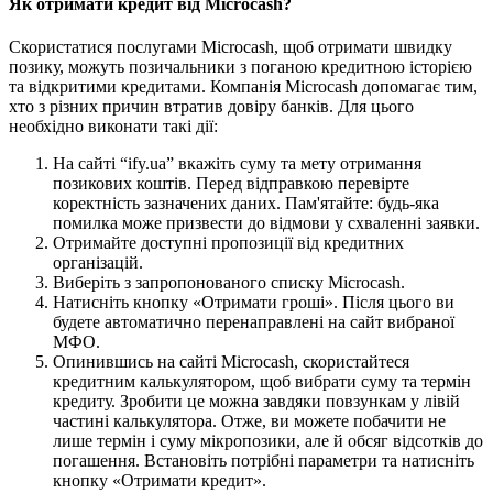
Як отримати кредит від Microcash?
Скористатися послугами Microcash, щоб отримати швидку
позику, можуть позичальники з поганою кредитною історією
та відкритими кредитами. Компанія Microcash допомагає тим,
хто з різних причин втратив довіру банків. Для цього
необхідно виконати такі дії:
На сайті “ify.ua” вкажіть суму та мету отримання
позикових коштів. Перед відправкою перевірте
коректність зазначених даних. Пам'ятайте: будь-яка
помилка може призвести до відмови у схваленні заявки.
Отримайте доступні пропозиції від кредитних
організацій.
Виберіть з запропонованого списку Microcash.
Натисніть кнопку «Отримати гроші». Після цього ви
будете автоматично перенаправлені на сайт вибраної
МФО.
Опинившись на сайті Microcash, скористайтеся
кредитним калькулятором, щоб вибрати суму та термін
кредиту. Зробити це можна завдяки повзункам у лівій
частині калькулятора. Отже, ви можете побачити не
лише термін і суму мікропозики, але й обсяг відсотків до
погашення. Встановіть потрібні параметри та натисніть
кнопку «Отримати кредит».