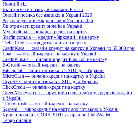
Повний гід
Як отримати позику в компанії E-cash
Онлайн позика без дзвінків в Україні 2026
Рефінансування мікропозик в Україні 2026
Як отримати кредит онлайн в Україні
MyCredit.ua — онлайн-кредит на картку
Starfin.com.ua — кредит «Зірковий» на картку
Treba.Credit — кредитна лінія на картку
CreditKasa — онлайн-кредит на картку в Україні до 55 000 грн
Loan+ — онлайн-кредит на картку в Україні
CreditPlus.ua — онлайн-кредит Plus 365 на картку
E-Groshi — онлайн-кредит на картку
BitCapital — криптопозика в USDT для України
MicroCash — онлайн-кредит на картку в Україні
CrypSEE: криптопозика в USDT для України
ClickCredit — онлайн-кредит на картку
GreenMoney.co.ua — зручний сервіс підбору кредитів онлайн
в Україні
TurboGroshi — онлайн-кредит на картку
Sgroshi — мікрокредит на карту або готівкою в Україні
Криптопозика LCOR/USDT: як працює LightWallet
Tengo онлайн