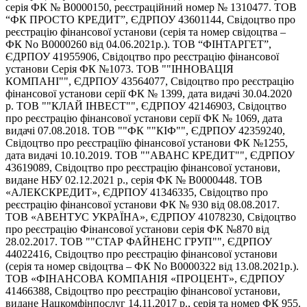
серія ФК № В0000150, реєстраційний номер № 1310477. ТОВ
“ФК ПРОСТО КРЕДИТ”, ЄДРПОУ 43601144, Свідоцтво про
реєстрацію фінансової установи (серія та номер свідоцтва –
ФК No В0000260 від 04.06.2021р.). ТОВ “ФІНТАРГЕТ”,
ЄДРПОУ 41955906, Свідоцтво про реєстрацію фінансової
установи Серія ФК №1073. ТОВ ""ІННОВАЦІЯ
КОМПАНІ"", ЄДРПОУ 43564077, Свідоцтво про реєстрацію
фінансової установи серії ФК № 1399, дата видачі 30.04.2020
р. ТОВ ""КЛАЙ ІНВЕСТ"", ЄДРПОУ 42146903, Cвідоцтво
про реєстрацію фінансової установи серії ФК № 1069, дата
видачі 07.08.2018. ТОВ ""ФК ""КІФ"", ЄДРПОУ 42359240,
Свідоцтво про реєстраціїю фінансової установи ФК №1255,
дата видачі 10.10.2019. ТОВ ""АВАНС КРЕДИТ"", ЄДРПОУ
43619089, Свідоцтво про реєстрацію фінансової установи,
видане НБУ 02.12.2021 р., серія ФК № В0000448. ТОВ
«АЛЕКСКРЕДИТ», ЄДРПОУ 41346335, Свідоцтво про
реєстрацію фінансової установи ФК № 930 від 08.08.2017.
ТОВ «АВЕНТУС УКРАЇНА», ЄДРПОУ 41078230, Свідоцтво
про реєстрацію Фінансової установи серія ФК №870 від
28.02.2017. ТОВ ""СТАР ФАЙНЕНС ГРУП"", ЄДРПОУ
44022416, Свідоцтво про реєстрацію фінансової установи
(серія та номер свідоцтва – ФК No В0000322 від 13.08.2021р.).
ТОВ «ФІНАНСОВА КОМПАНІЯ «ПРОЦЕНТ», ЄДРПОУ
41466388, Свідоцтво про реєстрацію фінансової установи,
видане Нацкомфінпослуг 14.11.2017 р., серія та номер ФК 955.