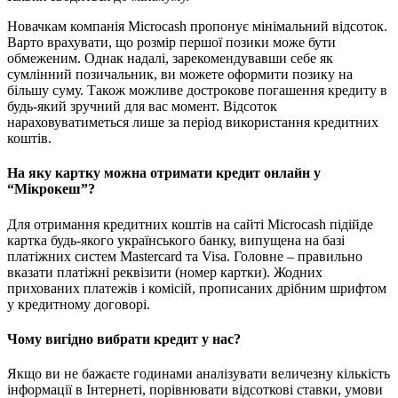
Новачкам компанія Microcash пропонує мінімальний відсоток.
Варто врахувати, що розмір першої позики може бути
обмеженим. Однак надалі, зарекомендувавши себе як
сумлінний позичальник, ви можете оформити позику на
більшу суму. Також можливе дострокове погашення кредиту в
будь-який зручний для вас момент. Відсоток
нараховуватиметься лише за період використання кредитних
коштів.
На яку картку можна отримати кредит онлайн у
“Мікрокеш”?
Для отримання кредитних коштів на сайті Microcash підійде
картка будь-якого українського банку, випущена на базі
платіжних систем Mastercard та Visa. Головне – правильно
вказати платіжні реквізити (номер картки). Жодних
прихованих платежів і комісій, прописаних дрібним шрифтом
у кредитному договорі.
Чому вигідно вибрати кредит у нас?
Якщо ви не бажаєте годинами аналізувати величезну кількість
інформації в Інтернеті, порівнювати відсоткові ставки, умови