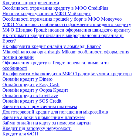
Кредити з простроченнями
Особливості отримання кредиту в МФО CreditPlus
Нюанси кредитування в МФО Майкредит
Особливості отримання грошей у борг в МФО Moneyveo
МФО Укрпозика: особливості оформлення швидкого кредиту
МФО Швидко Гроші: нюанси оформлення швидкого кредиту
Як отримати кредит онлайн в мікрофінансовій організації
Epeer?
Як оформити кредит онлайн у ломбарді Благо?
Мікрофінансова організація Miloan: особливості оформлення
позики онлайн
Оформлення кредиту в Tengo: переваги, вимоги та
особливості
Як оформити мікрокредит в МФО Традиція: умови кредитора
Онлайн кредит у Dinero
Онлайн кредит у Easy Cash
Онлайн кредит у Форза Кредит
Онлайн кредит в LoviLave
Онлайн кредит у SOS Credit
Займ на рік з щомісячним платежем
Довготерковий кредит для погашення мікрозаймів
Займ на 2 роки з щомісячним платежем
Займи онлайн на карту за номером картки
Кредит під запоруку нерухомості
Кредит для ФОП