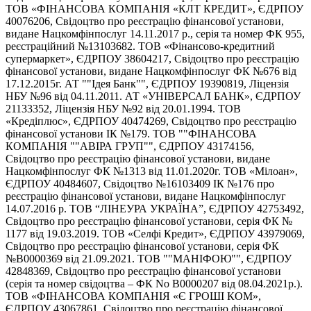
ТОВ «ФІНАНСОВА КОМПАНІЯ «КЛТ КРЕДИТ», ЄДРПОУ
40076206, Свідоцтво про реєстрацію фінансової установи,
видане Нацкомфінпослуг 14.11.2017 р., серія та номер ФК 955,
реєстраційний №13103682. ТОВ «Фінансово-кредитний
супермаркет», ЄДРПОУ 38604217, Свідоцтво про реєстрацію
фінансової установи, видане Нацкомфінпослуг ФК №676 від
17.12.2015г. АТ ""Ідея Банк"", ЄДРПОУ 19390819, Ліцензія
НБУ №96 від 04.11.2011. АТ «УНІВЕРСАЛ БАНК», ЄДРПОУ
21133352, Ліцензія НБУ №92 від 20.01.1994. ТОВ
«Кредіплюс», ЄДРПОУ 40474269, Свідоцтво про реєстрацію
фінансової установи ІК №179. ТОВ ""ФІНАНСОВА
КОМПАНІЯ ""АВІРА ГРУП"", ЄДРПОУ 43174156,
Свідоцтво про реєстрацію фінансової установи, видане
Нацкомфінпослуг ФК №1313 від 11.01.2020г. ТОВ «Мілоан»,
ЄДРПОУ 40484607, Свідоцтво №16103409 ІК №176 про
реєстрацію фінансової установи, видане Нацкомфінпослуг
14.07.2016 р. ТОВ “ЛІНЕУРА УКРАЇНА”, ЄДРПОУ 42753492,
Свідоцтво про реєстрацію фінансової установи, серія ФК №
1177 від 19.03.2019. ТОВ «Селфі Кредит», ЄДРПОУ 43979069,
Свідоцтво про реєстрацію фінансової установи, серія ФК
№В0000369 від 21.09.2021. ТОВ ""МАНІФОЮ"", ЄДРПОУ
42848369, Свідоцтво про реєстрацію фінансової установи
(серія та номер свідоцтва – ФК No В0000207 від 08.04.2021р.).
ТОВ «ФІНАНСОВА КОМПАНІЯ «Є ГРОШІ КОМ»,
ЄДРПОУ 43067861, Свідоцтво про реєстрацію фінансової