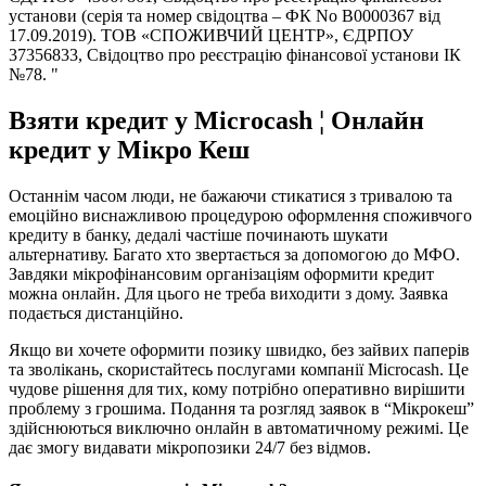
установи (серія та номер свідоцтва – ФК No В0000367 від
17.09.2019). ТОВ «СПОЖИВЧИЙ ЦЕНТР», ЄДРПОУ
37356833, Свідоцтво про реєстрацію фінансової установи ІК
№78. "
Взяти кредит у Microcash ¦ Онлайн
кредит у Мікро Кеш
Останнім часом люди, не бажаючи стикатися з тривалою та
емоційно виснажливою процедурою оформлення споживчого
кредиту в банку, дедалі частіше починають шукати
альтернативу. Багато хто звертається за допомогою до МФО.
Завдяки мікрофінансовим організаціям оформити кредит
можна онлайн. Для цього не треба виходити з дому. Заявка
подається дистанційно.
Якщо ви хочете оформити позику швидко, без зайвих паперів
та зволікань, скористайтесь послугами компанії Microcash. Це
чудове рішення для тих, кому потрібно оперативно вирішити
проблему з грошима. Подання та розгляд заявок в “Мікрокеш”
здійснюються виключно онлайн в автоматичному режимі. Це
дає змогу видавати мікропозики 24/7 без відмов.