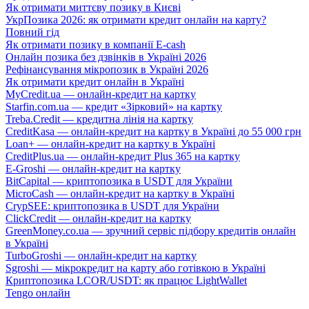
Як отримати миттєву позику в Києві
УкрПозика 2026: як отримати кредит онлайн на карту?
Повний гід
Як отримати позику в компанії E-cash
Онлайн позика без дзвінків в Україні 2026
Рефінансування мікропозик в Україні 2026
Як отримати кредит онлайн в Україні
MyCredit.ua — онлайн-кредит на картку
Starfin.com.ua — кредит «Зірковий» на картку
Treba.Credit — кредитна лінія на картку
CreditKasa — онлайн-кредит на картку в Україні до 55 000 грн
Loan+ — онлайн-кредит на картку в Україні
CreditPlus.ua — онлайн-кредит Plus 365 на картку
E-Groshi — онлайн-кредит на картку
BitCapital — криптопозика в USDT для України
MicroCash — онлайн-кредит на картку в Україні
CrypSEE: криптопозика в USDT для України
ClickCredit — онлайн-кредит на картку
GreenMoney.co.ua — зручний сервіс підбору кредитів онлайн
в Україні
TurboGroshi — онлайн-кредит на картку
Sgroshi — мікрокредит на карту або готівкою в Україні
Криптопозика LCOR/USDT: як працює LightWallet
Tengo онлайн