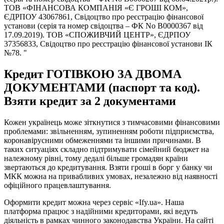
ТОВ «ФІНАНСОВА КОМПАНІЯ «Є ГРОШІ КОМ»,
ЄДРПОУ 43067861, Свідоцтво про реєстрацію фінансової
установи (серія та номер свідоцтва – ФК No В0000367 від
17.09.2019). ТОВ «СПОЖИВЧИЙ ЦЕНТР», ЄДРПОУ
37356833, Свідоцтво про реєстрацію фінансової установи ІК
№78. "
Кредит ГОТІВКОЮ ЗА ДВОМА
ДОКУМЕНТАМИ (паспорт та код).
Взяти кредит за 2 документами
Кожен українець може зіткнутися з тимчасовими фінансовими
проблемами: звільненням, зупиненням роботи підприємства,
коронавірусними обмеженнями та іншими причинами. В
таких ситуаціях складно підтримувати сімейний бюджет на
належному рівні, тому дедалі більше громадян країни
звертаються до кредитування. Взяти гроші в борг у банку чи
МКК можна на привабливих умовах, незалежно від наявності
офіційного працевлаштування.
Оформити кредит можна через сервіс «Ify.ua». Наша
платформа працює з надійними кредиторами, які ведуть
діяльність в рамках чинного законодавства України. На сайті