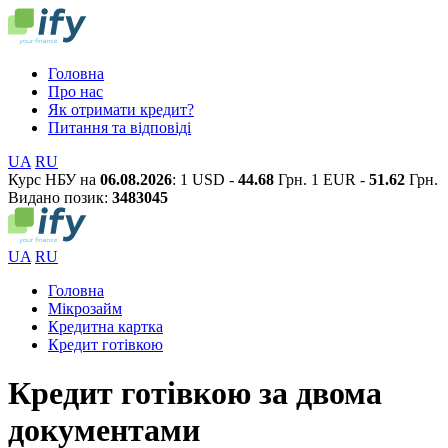
Головна
Про нас
Як отримати кредит?
Питання та відповіді
UA
RU
Курс НБУ на
06.08.2026
:
1 USD -
44.68
Грн.
1 EUR -
51.62
Грн.
Видано позик:
3
4
8
3
0
4
5
UA
RU
Головна
Мікрозайм
Кредитна картка
Кредит готівкою
Кредит готівкою за двома
документами