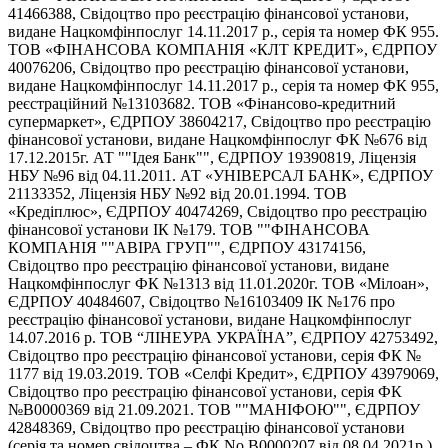
41466388, Свідоцтво про реєстрацію фінансової установи,
видане Нацкомфінпослуг 14.11.2017 р., серія та номер ФК 955.
ТОВ «ФІНАНСОВА КОМПАНІЯ «КЛТ КРЕДИТ», ЄДРПОУ
40076206, Свідоцтво про реєстрацію фінансової установи,
видане Нацкомфінпослуг 14.11.2017 р., серія та номер ФК 955,
реєстраційний №13103682. ТОВ «Фінансово-кредитний
супермаркет», ЄДРПОУ 38604217, Свідоцтво про реєстрацію
фінансової установи, видане Нацкомфінпослуг ФК №676 від
17.12.2015г. АТ ""Ідея Банк"", ЄДРПОУ 19390819, Ліцензія
НБУ №96 від 04.11.2011. АТ «УНІВЕРСАЛ БАНК», ЄДРПОУ
21133352, Ліцензія НБУ №92 від 20.01.1994. ТОВ
«Кредіплюс», ЄДРПОУ 40474269, Свідоцтво про реєстрацію
фінансової установи ІК №179. ТОВ ""ФІНАНСОВА
КОМПАНІЯ ""АВІРА ГРУП"", ЄДРПОУ 43174156,
Свідоцтво про реєстрацію фінансової установи, видане
Нацкомфінпослуг ФК №1313 від 11.01.2020г. ТОВ «Мілоан»,
ЄДРПОУ 40484607, Свідоцтво №16103409 ІК №176 про
реєстрацію фінансової установи, видане Нацкомфінпослуг
14.07.2016 р. ТОВ “ЛІНЕУРА УКРАЇНА”, ЄДРПОУ 42753492,
Свідоцтво про реєстрацію фінансової установи, серія ФК №
1177 від 19.03.2019. ТОВ «Селфі Кредит», ЄДРПОУ 43979069,
Свідоцтво про реєстрацію фінансової установи, серія ФК
№В0000369 від 21.09.2021. ТОВ ""МАНІФОЮ"", ЄДРПОУ
42848369, Свідоцтво про реєстрацію фінансової установи
(серія та номер свідоцтва – ФК No В0000207 від 08.04.2021р.).