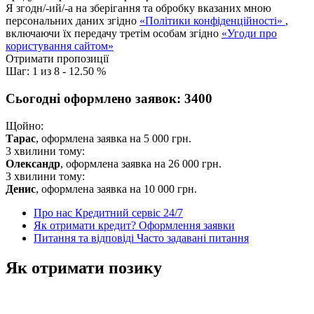
Я згодн/-ий/-а на зберігання та обробку вказаних мною
персональних даних згідно
«Політики конфіденційності»
,
включаючи їх передачу третім особам згідно
«Угоди про
користування сайтом»
Отримати пропозиції
Шаг:
1
из
8
-
12.50 %
Сьогодні оформлено заявок:
3400
Щойно:
Тарас
, оформлена заявка на
5 000
грн.
3 хвилини тому:
Олександр
, оформлена заявка на
26 000
грн.
3 хвилини тому:
Денис
, оформлена заявка на
10 000
грн.
Про нас
Кредитний сервіс 24/7
Як отримати кредит?
Оформлення заявки
Питання та відповіді
Часто задавані питання
Як отримати позику