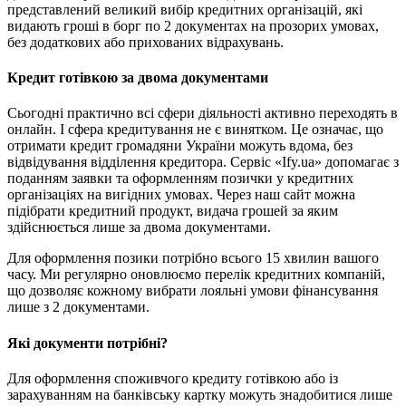
представлений великий вибір кредитних організацій, які
видають гроші в борг по 2 документах на прозорих умовах,
без додаткових або прихованих відрахувань.
Кредит готівкою за двома документами
Сьогодні практично всі сфери діяльності активно переходять в
онлайн. І сфера кредитування не є винятком. Це означає, що
отримати кредит громадяни України можуть вдома, без
відвідування відділення кредитора. Сервіс «Ify.ua» допомагає з
поданням заявки та оформленням позички у кредитних
організаціях на вигідних умовах. Через наш сайт можна
підібрати кредитний продукт, видача грошей за яким
здійснюється лише за двома документами.
Для оформлення позики потрібно всього 15 хвилин вашого
часу. Ми регулярно оновлюємо перелік кредитних компаній,
що дозволяє кожному вибрати лояльні умови фінансування
лише з 2 документами.
Які документи потрібні?
Для оформлення споживчого кредиту готівкою або із
зарахуванням на банківську картку можуть знадобитися лише