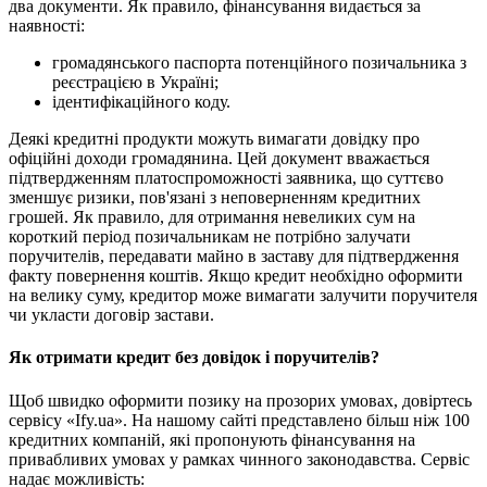
два документи. Як правило, фінансування видається за
наявності:
громадянського паспорта потенційного позичальника з
реєстрацією в Україні;
ідентифікаційного коду.
Деякі кредитні продукти можуть вимагати довідку про
офіційні доходи громадянина. Цей документ вважається
підтвердженням платоспроможності заявника, що суттєво
зменшує ризики, пов'язані з неповерненням кредитних
грошей. Як правило, для отримання невеликих сум на
короткий період позичальникам не потрібно залучати
поручителів, передавати майно в заставу для підтвердження
факту повернення коштів. Якщо кредит необхідно оформити
на велику суму, кредитор може вимагати залучити поручителя
чи укласти договір застави.
Як отримати кредит без довідок і поручителів?
Щоб швидко оформити позику на прозорих умовах, довіртесь
сервісу «Ify.ua». На нашому сайті представлено більш ніж 100
кредитних компаній, які пропонують фінансування на
привабливих умовах у рамках чинного законодавства. Сервіс
надає можливість: