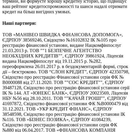
терміни, ви формуєте хорошу кредитну історію, що підвищує
ваш рейтинг кредитоспроможності та шанси надалі отримати
кредит на більш вигідних умовах.
Наші партнери:
ТОВ «МАНІВЕО ШВИДКА ФІНАНСОВА ДОПОМОГА»,
ЄДРПОУ 38569246, Свідоцтво №16102832 ІК №105 про
реєстрацію фінансової установи, видане Нацкомфінпослуг
21.03.2013 р. ТОВ ""1 БЕЗПЕЧНЕ АГЕНТСТВО
НЕОБХІДНИХ КРЕДИТІВ"", ЄДРПОУ 39861924, Ліцензія
видана Нацкомфінпослуг від 19.11.2015 р. №282,
переоформлена 26.01.2017 р. в бездокументарній формі, строк
дії – безстроково. ТОВ “СЛОН КРЕДИТ”, ЄДРПОУ 42350798,
Свідоцтво про реєстрацію Фінансової установи серія ФК №
В0000088 від 27.11.2020. ТОВ ""СОС КРЕДИТ"", ЄДРПОУ
39487128, Свідоцтво про реєстрацію фінансової установи серії
ІК № 144. АТ «ЮНЕКС БАНК», ЄДРПОУ 20023569, Ліцензія
НБУ №56 від 28.10.2011. ТОВ ""КАЧАЙ ГРОШІ"", ЄДРПОУ
41697872, Свідоцтво фінансової установи ФК №В0000479 від
31.12.2021. ТОВ «УКР КРЕДИТ ФІНАНС», ЄДРПОУ
38548598, Свідоцтво про реєстрацію фінансової установи ІК
№116. ТОВ «БІЗНЕС ПОЗИКА», ЄДРПОУ 41084239,
Свідоцтво про реєстрацію фінансової установи серія ФК
№880 від 06.04.2017. ТОВ «ФІНАНСОВА КОМПАНІЯ