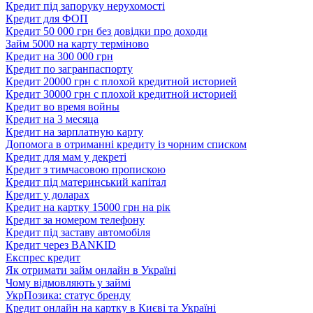
Кредит під запоруку нерухомості
Кредит для ФОП
Кредит 50 000 грн без довідки про доходи
Займ 5000 на карту терміново
Кредит на 300 000 грн
Кредит по загранпаспорту
Кредит 20000 грн с плохой кредитной историей
Кредит 30000 грн с плохой кредитной историей
Кредит во время войны
Кредит на 3 месяца
Кредит на зарплатную карту
Допомога в отриманні кредиту із чорним списком
Кредит для мам у декреті
Кредит з тимчасовою пропискою
Кредит під материнський капітал
Кредит у доларах
Кредит на картку 15000 грн на рік
Кредит за номером телефону
Кредит під заставу автомобіля
Кредит через BANKID
Експрес кредит
Як отримати займ онлайн в Україні
Чому відмовляють у займі
УкрПозика: статус бренду
Кредит онлайн на картку в Києві та Україні