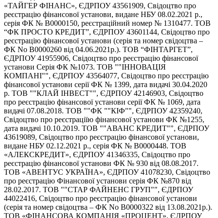
«ТАЙГЕР ФІНАНС», ЄДРПОУ 43561909, Свідоцтво про
реєстрацію фінансової установи, видане НБУ 08.02.2021 р.,
серія ФК № В0000150, реєстраційний номер № 1310477. ТОВ
“ФК ПРОСТО КРЕДИТ”, ЄДРПОУ 43601144, Свідоцтво про
реєстрацію фінансової установи (серія та номер свідоцтва –
ФК No В0000260 від 04.06.2021р.). ТОВ “ФІНТАРГЕТ”,
ЄДРПОУ 41955906, Свідоцтво про реєстрацію фінансової
установи Серія ФК №1073. ТОВ ""ІННОВАЦІЯ
КОМПАНІ"", ЄДРПОУ 43564077, Свідоцтво про реєстрацію
фінансової установи серії ФК № 1399, дата видачі 30.04.2020
р. ТОВ ""КЛАЙ ІНВЕСТ"", ЄДРПОУ 42146903, Cвідоцтво
про реєстрацію фінансової установи серії ФК № 1069, дата
видачі 07.08.2018. ТОВ ""ФК ""КІФ"", ЄДРПОУ 42359240,
Свідоцтво про реєстраціїю фінансової установи ФК №1255,
дата видачі 10.10.2019. ТОВ ""АВАНС КРЕДИТ"", ЄДРПОУ
43619089, Свідоцтво про реєстрацію фінансової установи,
видане НБУ 02.12.2021 р., серія ФК № В0000448. ТОВ
«АЛЕКСКРЕДИТ», ЄДРПОУ 41346335, Свідоцтво про
реєстрацію фінансової установи ФК № 930 від 08.08.2017.
ТОВ «АВЕНТУС УКРАЇНА», ЄДРПОУ 41078230, Свідоцтво
про реєстрацію Фінансової установи серія ФК №870 від
28.02.2017. ТОВ ""СТАР ФАЙНЕНС ГРУП"", ЄДРПОУ
44022416, Свідоцтво про реєстрацію фінансової установи
(серія та номер свідоцтва – ФК No В0000322 від 13.08.2021р.).
ТОВ «ФІНАНСОВА КОМПАНІЯ «ПРОЦЕНТ», ЄДРПОУ