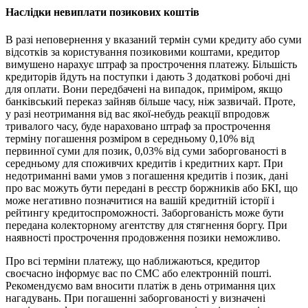
Наслідки невиплати позикових коштів
В разі неповернення у вказаний термін суми кредиту або суми
відсотків за користування позиковими коштами, кредитор
вимушено нарахує штраф за прострочення платежу. Більшість
кредиторів йдуть на поступки і дають 3 додаткові робочі дні
для оплати. Вони передбачені на випадок, приміром, якщо
банківський переказ зайняв більше часу, ніж зазвичай. Проте,
у разі неотримання від вас якої-небудь реакції впродовж
тривалого часу, буде нараховано штраф за прострочення
терміну погашення розміром в середньому 0,10% від
первинної суми для позик, 0,03% від суми заборгованості в
середньому для споживчих кредитів і кредитних карт. При
недотриманні вами умов з погашення кредитів і позик, дані
про вас можуть бути передані в реєстр боржників або БКІ, що
може негативно позначитися на вашій кредитній історії і
рейтингу кредитоспроможності. Заборгованість може бути
передана колекторному агентству для стягнення боргу. При
наявності прострочення продовження позики неможливо.
Про всі терміни платежу, що наближаються, кредитор
своєчасно інформує вас по СМС або електронній пошті.
Рекомендуємо вам вносити платіж в день отримання цих
нагадувань. При погашенні заборгованості у визначені