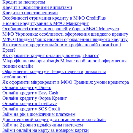
Кредит за паспортом
Кредит з щомісячними виплатами
Кредити з простроченнями
Особливості отримання кредиту в МФО CreditPlus
Нюанси кредитування в МФО Майкредит
Особливості отримання грошей у борг в МФО Moneyveo
МФО Укрпозика: особливості оформлення швидкого кредиту
МФО Швидко Гроші: нюанси оформлення швидкого кредиту
Як отримати кредит онлайн в мікрофінансовій організації
Epeer?
Як оформити кредит онлайн у ломбарді Благо?
Мікрофінансова організація Miloan: особливості оформлення
позики онлайн
Оформлення кредиту в Tengo: переваги, вимоги та
особливості
Як оформити мікрокредит в МФО Традиція: умови кредитора
Онлайн кредит у Dinero
Онлайн кредит у Easy Cash
Онлайн кредит у Форза Кредит
Онлайн кредит в LoviLave
Онлайн кредит у SOS Credit
Займ на рік з щомісячним платежем
Довготерковий кредит для погашення мікрозаймів
Займ на 2 роки з щомісячним платежем
Займи онлайн на карту за номером картки