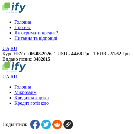
Головна
Про нас
Як отримати кредит?
Питання та відповіді
UA
RU
Курс НБУ на
06.08.2026
:
1 USD -
44.68
Грн.
1 EUR -
51.62
Грн.
Видано позик:
3
4
8
2
8
1
5
UA
RU
Головна
Мікрозайм
Кредитна картка
Кредит готівкою
Поділитися: