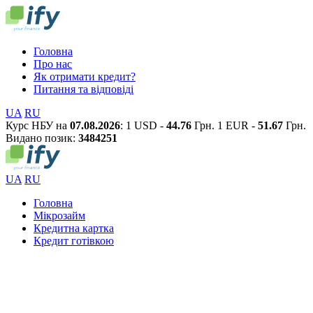
Головна
Про нас
Як отримати кредит?
Питання та відповіді
UA
RU
Курс НБУ на
07.08.2026
:
1 USD -
44.76
Грн.
1 EUR -
51.67
Грн.
Видано позик:
3
4
8
4
2
5
1
UA
RU
Головна
Мікрозайм
Кредитна картка
Кредит готівкою