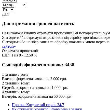
Далі
Для отримання грошей натисніть
Натискаючи кнопку отримати пропозиції Ви погоджуєтесь з у
Я згодн/-ий/-а отримувати розсилки від сервісу про пільгові кр
Я згодн/-ий/-а на зберігання та обробку вказаних мною персон
сайтом»
Отримати пропозиції
Шаг:
1
из
8
-
12.50 %
Сьогодні оформлено заявок:
3438
1 хвилину тому:
Евген
, оформлена заявка на
3 000
грн.
2 хвилини тому:
Сергій
, оформлена заявка на
1 000
грн.
4 хвилини тому:
Валерія
, оформлена заявка на
50 000
грн.
Про нас
Кредитний сервіс 24/7
Як отримати кредит?
Оформлення заявки