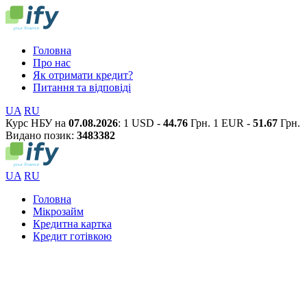
Головна
Про нас
Як отримати кредит?
Питання та відповіді
UA
RU
Курс НБУ на
07.08.2026
:
1 USD -
44.76
Грн.
1 EUR -
51.67
Грн.
Видано позик:
3
4
8
3
3
8
2
UA
RU
Головна
Мікрозайм
Кредитна картка
Кредит готівкою