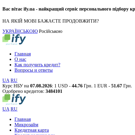
Вас вітає ify.ua - найкращий сервіс персонального підбору к
НА ЯКІЙ МОВІ БАЖАЄТЕ ПРОДОВЖИТИ?
УКРАЇНСЬКОЮ
Російською
Главная
О нас
Как получить кредит?
Вопросы и ответы
UA
RU
Курс НБУ на
07.08.2026
:
1 USD -
44.76
Грн.
1 EUR -
51.67
Грн.
Одобрено кредитов:
3
4
8
4
1
0
1
UA
RU
Главная
Микрозайм
Кредитная карта