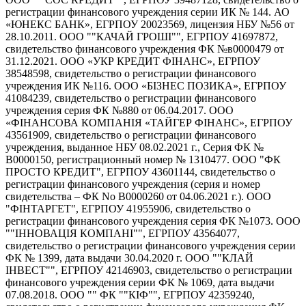
регистрации финансового учреждения серии ИК № 144. АО
«ЮНЕКС БАНК», ЕГРПОУ 20023569, лицензия НБУ №56 от
28.10.2011. ООО ""КАЧАЙ ГРОШІ"", ЕГРПОУ 41697872,
свидетельство финансового учреждения ФК №в0000479 от
31.12.2021. ООО «УКР КРЕДИТ ФІНАНС», ЕГРПОУ
38548598, свидетельство о регистрации финансового
учреждения ИК №116. ООО «БІЗНЕС ПОЗИКА», ЕГРПОУ
41084239, свидетельство о регистрации финансового
учреждения серия ФК №880 от 06.04.2017. ООО
«ФІНАНСОВА КОМПАНІЯ «ТАЙГЕР ФІНАНС», ЕГРПОУ
43561909, свидетельство о регистрации финансового
учреждения, выданное НБУ 08.02.2021 г., Серия ФК №
В0000150, регистрационный номер № 1310477. ООО "ФК
ПРОСТО КРЕДИТ", ЕГРПОУ 43601144, свидетельство о
регистрации финансового учреждения (серия и номер
свидетельства – ФК No В0000260 от 04.06.2021 г.). ООО
"ФІНТАРГЕТ", ЕГРПОУ 41955906, свидетельство о
регистрации финансового учреждения серия ФК №1073. ООО
""ІННОВАЦІЯ КОМПАНІ"", ЕГРПОУ 43564077,
свидетельство о регистрации финансового учреждения серии
ФК № 1399, дата выдачи 30.04.2020 г. ООО ""КЛАЙ
ІНВЕСТ"", ЕГРПОУ 42146903, свидетельство о регистрации
финансового учреждения серии ФК № 1069, дата выдачи
07.08.2018. ООО "" ФК ""КІФ"", ЕГРПОУ 42359240,