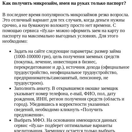
Как получить микрозайм, имея на руках только паспорт?
В последнее время популярность микрозаймов резко возросла.
Это отличный вариант для тех случаев, когда деньги нужны
срочно, а на бумажную волокиту просто нет времени. С
помощью сервиса «ify.ua» можно оформить заем на карту по
паспорту на максимально выгодных условиях. Для этого
необходимо:
Задать на сайте следующие параметры: размер займа
(1000-100000 грн), цель получения заемных средств
(покупка, лечение, инвестиция в бизнес,
перекредитование и др.), источник дохода (официальное
трудоустройство, неофициальное трудоустройство,
предприниматель/самозанятый, пенсионер, не
трудоустроен).
Заполнить анкету. В открывшемся окошке заемщик
указывает номер телефона, e-mail, ФИО, пол, дату
рождения, ИНН, регион получения средств (область и
город). Убедившись в корректности указанных
сведений, необходимо кликнуть «Получить
предложения».
Выбрать МФО. На основании имеющихся данных
сервис «ify.ua» подберет оптимальные варианты
кредитования. Заемщику остается только выбрать