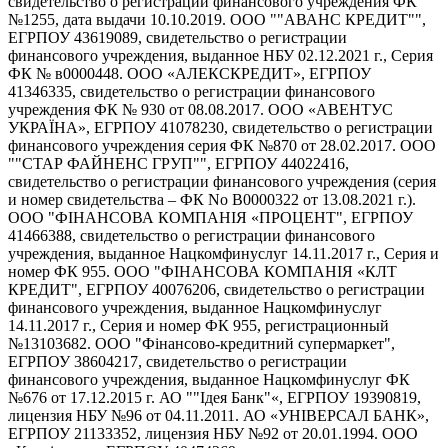
свидетельство о регистрации финансового учреждения ФК
№1255, дата выдачи 10.10.2019. ООО ""АВАНС КРЕДИТ"",
ЕГРПОУ 43619089, свидетельство о регистрации
финансового учреждения, выданное НБУ 02.12.2021 г., Серия
ФК № в0000448. ООО «АЛЕКСКРЕДИТ», ЕГРПОУ
41346335, свидетельство о регистрации финансового
учреждения ФК № 930 от 08.08.2017. ООО «АВЕНТУС
УКРАЇНА», ЕГРПОУ 41078230, свидетельство о регистрации
финансового учреждения серия ФК №870 от 28.02.2017. ООО
""СТАР ФАЙНЕНС ГРУП"", ЕГРПОУ 44022416,
свидетельство о регистрации финансового учреждения (серия
и номер свидетельства – ФК No В0000322 от 13.08.2021 г.).
ООО "ФІНАНСОВА КОМПАНІЯ «ПРОЦЕНТ", ЕГРПОУ
41466388, свидетельство о регистрации финансового
учреждения, выданное Нацкомфинуслуг 14.11.2017 г., Серия и
номер ФК 955. ООО "ФІНАНСОВА КОМПАНІЯ «КЛТ
КРЕДИТ", ЕГРПОУ 40076206, свидетельство о регистрации
финансового учреждения, выданное Нацкомфинуслуг
14.11.2017 г., Серия и номер ФК 955, регистрационный
№13103682. ООО "Фінансово-кредитний супермаркет",
ЕГРПОУ 38604217, свидетельство о регистрации
финансового учреждения, выданное Нацкомфинуслуг ФК
№676 от 17.12.2015 г. АО ""Ідея Банк"«, ЕГРПОУ 19390819,
лицензия НБУ №96 от 04.11.2011. АО «УНІВЕРСАЛ БАНК»,
ЕГРПОУ 21133352, лицензия НБУ №92 от 20.01.1994. ООО