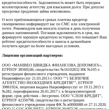
кредитоспособности. Задолженность может быть передана
коллекторскому агентству для взыскания долга. При допуске
просрочки продление займа невозможно.
О всех приближающихся сроках платежа кредитор
своевременно информирует вас по СМС или электронной
почте. Рекомендуем вам вносить платеж в день получения
данных напоминаний. Погашая задолженность в срок, вы
формируете хорошую кредитную историю, что повышает Ваш
рейтинг кредитоспособности и шансы в дальнейшем
получить кредит на более выгодных условиях.
Лицензии организаций-партнеров:
ООО «МАНІВЕО ШВИДКА ФІНАНСОВА ДОПОМОГА»,
ЕГРПОУ 38569246, свидетельство №16102832 ИК №105 о
регистрации финансового учреждения, выданное
Нацкомфинуслуг 21.03.2013 г. ООО ""1 БЕЗПЕЧНЕ
АГЕНТСТВО НЕОБХІДНИХ КРЕДИТІВ"", ЕГРПОУ
39861924, лицензия выдана Нацкомфинуслуг от 19.11.2015 г.
№282, переоформлена 26.01.2017 г. в бездокументарной
форме, срок действия – бессрочно. ООО "СЛОН КРЕДИТ",
ЕГРПОУ 42350798, свидетельство о регистрации
финансового учреждения серия ФК № в0000088 от 27.11.2020.
ООО "" СОС КРЕДИТ"", ЕГРПОУ 39487128, свидетельство о