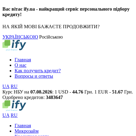
Вас вітає ify.ua - найкращий сервіс персонального підбору
кредиту!
НА ЯКІЙ МОВІ БАЖАЄТЕ ПРОДОВЖИТИ?
УКРАЇНСЬКОЮ
Російською
Главная
О нас
Как получить кредит?
Вопросы и ответы
UA
RU
Курс НБУ на
07.08.2026
:
1 USD -
44.76
Грн.
1 EUR -
51.67
Грн.
Одобрено кредитов:
3
4
8
3
6
4
7
UA
RU
Главная
Микрозайм