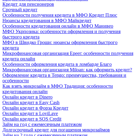
Кредит для пенсионеров
Срочный кредит
Особенности получения кредита в МФО Кредит Плюс
Нюансы кредитования в МФО Майкредит
Особенности кредитования онлайн в МФО Манивео
МФО Укрпозика: особенности оформления и получения
быстрого кредита
МФО в Швидко Гроши: нюансы оформления быстрого
кредита
Микрофинансовая организация Epeer: особенности получения
кредита онлайн
Особенности оформления кредита в ломбарде Благо
Микрофинансовая организация Miloan: как оформить кредит?
Оформление кредита в Tengo: преимущества, требования и
особенности
Как взять микрозайм в МФО Традиция: особенности
кредитования онлайн
Онлайн кредит в Dinero
Онлайн кредит в Easy Cash
Онлайн кредит в Форза Кредит
Онлайн кредит в LoviLave
Онлайн кредит в SOS Credit
Займ на год с ежемесячным платежом
Долгосрочный кредит для погашения микрозаймов
Займ на 2 года с ежемесячным платежом