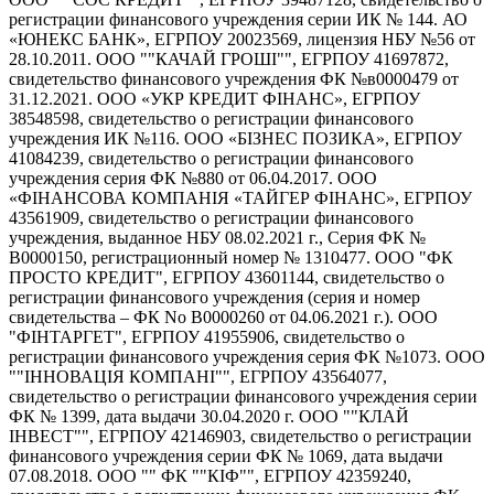
регистрации финансового учреждения серии ИК № 144. АО
«ЮНЕКС БАНК», ЕГРПОУ 20023569, лицензия НБУ №56 от
28.10.2011. ООО ""КАЧАЙ ГРОШІ"", ЕГРПОУ 41697872,
свидетельство финансового учреждения ФК №в0000479 от
31.12.2021. ООО «УКР КРЕДИТ ФІНАНС», ЕГРПОУ
38548598, свидетельство о регистрации финансового
учреждения ИК №116. ООО «БІЗНЕС ПОЗИКА», ЕГРПОУ
41084239, свидетельство о регистрации финансового
учреждения серия ФК №880 от 06.04.2017. ООО
«ФІНАНСОВА КОМПАНІЯ «ТАЙГЕР ФІНАНС», ЕГРПОУ
43561909, свидетельство о регистрации финансового
учреждения, выданное НБУ 08.02.2021 г., Серия ФК №
В0000150, регистрационный номер № 1310477. ООО "ФК
ПРОСТО КРЕДИТ", ЕГРПОУ 43601144, свидетельство о
регистрации финансового учреждения (серия и номер
свидетельства – ФК No В0000260 от 04.06.2021 г.). ООО
"ФІНТАРГЕТ", ЕГРПОУ 41955906, свидетельство о
регистрации финансового учреждения серия ФК №1073. ООО
""ІННОВАЦІЯ КОМПАНІ"", ЕГРПОУ 43564077,
свидетельство о регистрации финансового учреждения серии
ФК № 1399, дата выдачи 30.04.2020 г. ООО ""КЛАЙ
ІНВЕСТ"", ЕГРПОУ 42146903, свидетельство о регистрации
финансового учреждения серии ФК № 1069, дата выдачи
07.08.2018. ООО "" ФК ""КІФ"", ЕГРПОУ 42359240,