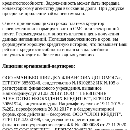
кредитоспособности. Задолженность может быть передана
коллекторскому агентству для взыскания долга. При допуске
просрочки продление займа невозможно.
О всех приближающихся сроках платежа кредитор
своевременно информирует вас по СМС или электронной
почте. Рекомендуем вам вносить платеж в день получения
данных напоминаний. Погашая задолженность в срок, вы
формируете хорошую кредитную историю, что повышает Ваш
рейтинг кредитоспособности и шансы в дальнейшем
получить кредит на более выгодных условиях.
Лицензии организаций-партнеров:
ООО «МАНІВЕО ШВИДКА ФІНАНСОВА ДОПОМОГА»,
ЕГРПОУ 38569246, свидетельство №16102832 ИК №105 о
регистрации финансового учреждения, выданное
Нацкомфинуслуг 21.03.2013 г. ООО ""1 БЕЗПЕЧНЕ
АГЕНТСТВО НЕОБХІДНИХ КРЕДИТІВ"", ЕГРПОУ
39861924, лицензия выдана Нацкомфинуслуг от 19.11.2015 г.
№282, переоформлена 26.01.2017 г. в бездокументарной
форме, срок действия – бессрочно. ООО "СЛОН КРЕДИТ",
ЕГРПОУ 42350798, свидетельство о регистрации
финансового учреждения серия ФК № в0000088 от 27.11.2020.
ООО "" СОС КРЕДИТ"", ЕГРПОУ 39487128, свидетельство о