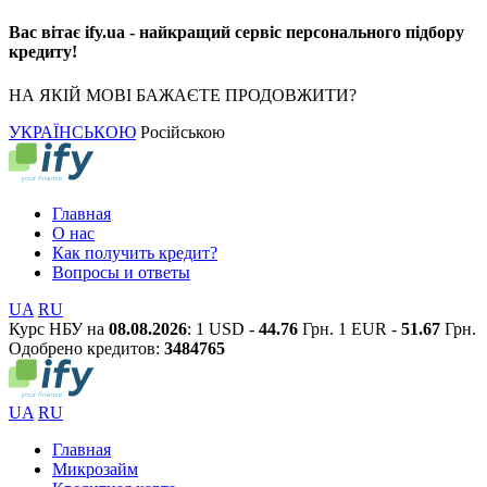
Вас вітає ify.ua - найкращий сервіс персонального підбору
кредиту!
НА ЯКІЙ МОВІ БАЖАЄТЕ ПРОДОВЖИТИ?
УКРАЇНСЬКОЮ
Російською
Главная
О нас
Как получить кредит?
Вопросы и ответы
UA
RU
Курс НБУ на
08.08.2026
:
1 USD -
44.76
Грн.
1 EUR -
51.67
Грн.
Одобрено кредитов:
3
4
8
4
7
6
5
UA
RU
Главная
Микрозайм