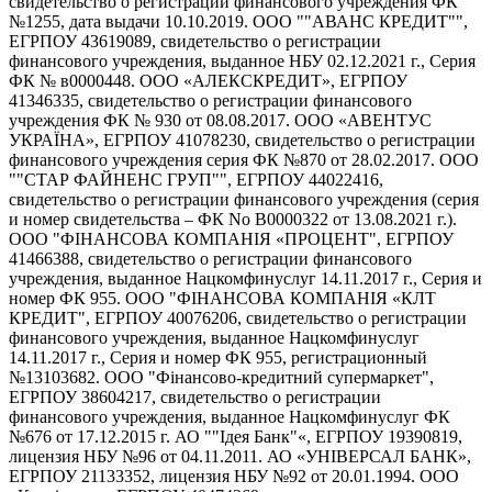
свидетельство о регистрации финансового учреждения ФК
№1255, дата выдачи 10.10.2019. ООО ""АВАНС КРЕДИТ"",
ЕГРПОУ 43619089, свидетельство о регистрации
финансового учреждения, выданное НБУ 02.12.2021 г., Серия
ФК № в0000448. ООО «АЛЕКСКРЕДИТ», ЕГРПОУ
41346335, свидетельство о регистрации финансового
учреждения ФК № 930 от 08.08.2017. ООО «АВЕНТУС
УКРАЇНА», ЕГРПОУ 41078230, свидетельство о регистрации
финансового учреждения серия ФК №870 от 28.02.2017. ООО
""СТАР ФАЙНЕНС ГРУП"", ЕГРПОУ 44022416,
свидетельство о регистрации финансового учреждения (серия
и номер свидетельства – ФК No В0000322 от 13.08.2021 г.).
ООО "ФІНАНСОВА КОМПАНІЯ «ПРОЦЕНТ", ЕГРПОУ
41466388, свидетельство о регистрации финансового
учреждения, выданное Нацкомфинуслуг 14.11.2017 г., Серия и
номер ФК 955. ООО "ФІНАНСОВА КОМПАНІЯ «КЛТ
КРЕДИТ", ЕГРПОУ 40076206, свидетельство о регистрации
финансового учреждения, выданное Нацкомфинуслуг
14.11.2017 г., Серия и номер ФК 955, регистрационный
№13103682. ООО "Фінансово-кредитний супермаркет",
ЕГРПОУ 38604217, свидетельство о регистрации
финансового учреждения, выданное Нацкомфинуслуг ФК
№676 от 17.12.2015 г. АО ""Ідея Банк"«, ЕГРПОУ 19390819,
лицензия НБУ №96 от 04.11.2011. АО «УНІВЕРСАЛ БАНК»,
ЕГРПОУ 21133352, лицензия НБУ №92 от 20.01.1994. ООО