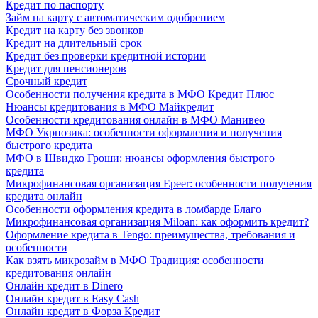
Кредит по паспорту
Займ на карту с автоматическим одобрением
Кредит на карту без звонков
Кредит на длительный срок
Кредит без проверки кредитной истории
Кредит для пенсионеров
Срочный кредит
Особенности получения кредита в МФО Кредит Плюс
Нюансы кредитования в МФО Майкредит
Особенности кредитования онлайн в МФО Манивео
МФО Укрпозика: особенности оформления и получения
быстрого кредита
МФО в Швидко Гроши: нюансы оформления быстрого
кредита
Микрофинансовая организация Epeer: особенности получения
кредита онлайн
Особенности оформления кредита в ломбарде Благо
Микрофинансовая организация Miloan: как оформить кредит?
Оформление кредита в Tengo: преимущества, требования и
особенности
Как взять микрозайм в МФО Традиция: особенности
кредитования онлайн
Онлайн кредит в Dinero
Онлайн кредит в Easy Cash
Онлайн кредит в Форза Кредит