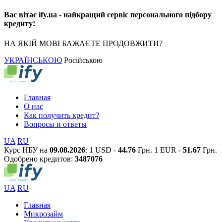
Вас вітає ify.ua - найкращий сервіс персонального підбору
кредиту!
НА ЯКІЙ МОВІ БАЖАЄТЕ ПРОДОВЖИТИ?
УКРАЇНСЬКОЮ
Російською
Главная
О нас
Как получить кредит?
Вопросы и ответы
UA
RU
Курс НБУ на
09.08.2026
:
1 USD -
44.76
Грн.
1 EUR -
51.67
Грн.
Одобрено кредитов:
3
4
8
7
0
7
6
UA
RU
Главная
Микрозайм