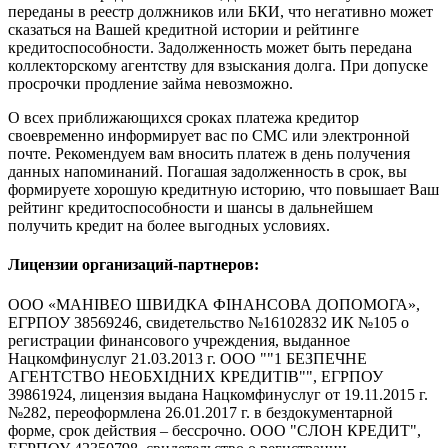
переданы в реестр должников или БКИ, что негативно может
сказаться на Вашей кредитной истории и рейтинге
кредитоспособности. Задолженность может быть передана
коллекторскому агентству для взыскания долга. При допуске
просрочки продление займа невозможно.
О всех приближающихся сроках платежа кредитор
своевременно информирует вас по СМС или электронной
почте. Рекомендуем вам вносить платеж в день получения
данных напоминаний. Погашая задолженность в срок, вы
формируете хорошую кредитную историю, что повышает Ваш
рейтинг кредитоспособности и шансы в дальнейшем
получить кредит на более выгодных условиях.
Лицензии организаций-партнеров:
ООО «МАНІВЕО ШВИДКА ФІНАНСОВА ДОПОМОГА»,
ЕГРПОУ 38569246, свидетельство №16102832 ИК №105 о
регистрации финансового учреждения, выданное
Нацкомфинуслуг 21.03.2013 г. ООО ""1 БЕЗПЕЧНЕ
АГЕНТСТВО НЕОБХІДНИХ КРЕДИТІВ"", ЕГРПОУ
39861924, лицензия выдана Нацкомфинуслуг от 19.11.2015 г.
№282, переоформлена 26.01.2017 г. в бездокументарной
форме, срок действия – бессрочно. ООО "СЛОН КРЕДИТ",