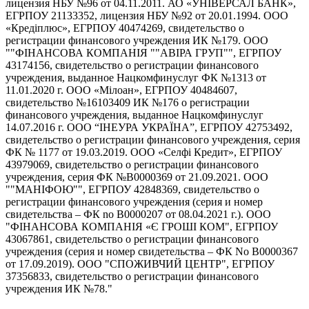
лицензия НБУ №96 от 04.11.2011. АО «УНІВЕРСАЛ БАНК»,
ЕГРПОУ 21133352, лицензия НБУ №92 от 20.01.1994. ООО
«Кредіплюс», ЕГРПОУ 40474269, свидетельство о
регистрации финансового учреждения ИК №179. ООО
""ФІНАНСОВА КОМПАНІЯ ""АВІРА ГРУП"", ЕГРПОУ
43174156, свидетельство о регистрации финансового
учреждения, выданное Нацкомфинуслуг ФК №1313 от
11.01.2020 г. ООО «Мілоан», ЕГРПОУ 40484607,
свидетельство №16103409 ИК №176 о регистрации
финансового учреждения, выданное Нацкомфинуслуг
14.07.2016 г. ООО “ІНЕУРА УКРАЇНА”, ЕГРПОУ 42753492,
свидетельство о регистрации финансового учреждения, серия
ФК № 1177 от 19.03.2019. ООО «Селфі Кредит», ЕГРПОУ
43979069, свидетельство о регистрации финансового
учреждения, серия ФК №В0000369 от 21.09.2021. ООО
""МАНІФОЮ"", ЕГРПОУ 42848369, свидетельство о
регистрации финансового учреждения (серия и номер
свидетельства – ФК no В0000207 от 08.04.2021 г.). ООО
"ФІНАНСОВА КОМПАНІЯ «Є ГРОШІ КОМ", ЕГРПОУ
43067861, свидетельство о регистрации финансового
учреждения (серия и номер свидетельства – ФК No В0000367
от 17.09.2019). ООО "СПОЖИВЧИЙ ЦЕНТР", ЕГРПОУ
37356833, свидетельство о регистрации финансового
учреждения ИК №78."