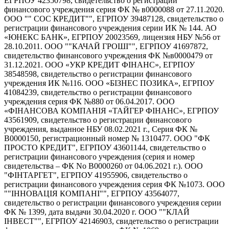
ЕГРПОУ 42350798, свидетельство о регистрации
финансового учреждения серия ФК № в0000088 от 27.11.2020.
ООО "" СОС КРЕДИТ"", ЕГРПОУ 39487128, свидетельство о
регистрации финансового учреждения серии ИК № 144. АО
«ЮНЕКС БАНК», ЕГРПОУ 20023569, лицензия НБУ №56 от
28.10.2011. ООО ""КАЧАЙ ГРОШІ"", ЕГРПОУ 41697872,
свидетельство финансового учреждения ФК №в0000479 от
31.12.2021. ООО «УКР КРЕДИТ ФІНАНС», ЕГРПОУ
38548598, свидетельство о регистрации финансового
учреждения ИК №116. ООО «БІЗНЕС ПОЗИКА», ЕГРПОУ
41084239, свидетельство о регистрации финансового
учреждения серия ФК №880 от 06.04.2017. ООО
«ФІНАНСОВА КОМПАНІЯ «ТАЙГЕР ФІНАНС», ЕГРПОУ
43561909, свидетельство о регистрации финансового
учреждения, выданное НБУ 08.02.2021 г., Серия ФК №
В0000150, регистрационный номер № 1310477. ООО "ФК
ПРОСТО КРЕДИТ", ЕГРПОУ 43601144, свидетельство о
регистрации финансового учреждения (серия и номер
свидетельства – ФК No В0000260 от 04.06.2021 г.). ООО
"ФІНТАРГЕТ", ЕГРПОУ 41955906, свидетельство о
регистрации финансового учреждения серия ФК №1073. ООО
""ІННОВАЦІЯ КОМПАНІ"", ЕГРПОУ 43564077,
свидетельство о регистрации финансового учреждения серии
ФК № 1399, дата выдачи 30.04.2020 г. ООО ""КЛАЙ
ІНВЕСТ"", ЕГРПОУ 42146903, свидетельство о регистрации