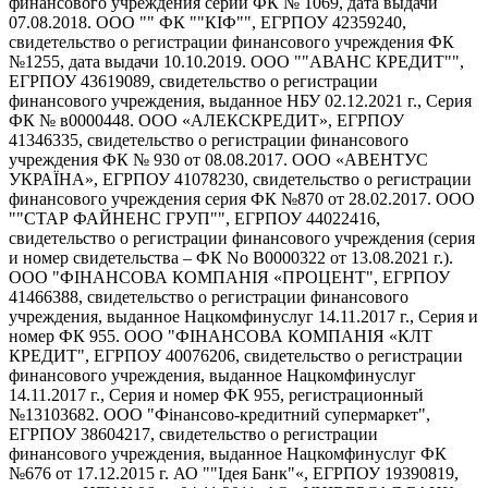
финансового учреждения серии ФК № 1069, дата выдачи
07.08.2018. ООО "" ФК ""КІФ"", ЕГРПОУ 42359240,
свидетельство о регистрации финансового учреждения ФК
№1255, дата выдачи 10.10.2019. ООО ""АВАНС КРЕДИТ"",
ЕГРПОУ 43619089, свидетельство о регистрации
финансового учреждения, выданное НБУ 02.12.2021 г., Серия
ФК № в0000448. ООО «АЛЕКСКРЕДИТ», ЕГРПОУ
41346335, свидетельство о регистрации финансового
учреждения ФК № 930 от 08.08.2017. ООО «АВЕНТУС
УКРАЇНА», ЕГРПОУ 41078230, свидетельство о регистрации
финансового учреждения серия ФК №870 от 28.02.2017. ООО
""СТАР ФАЙНЕНС ГРУП"", ЕГРПОУ 44022416,
свидетельство о регистрации финансового учреждения (серия
и номер свидетельства – ФК No В0000322 от 13.08.2021 г.).
ООО "ФІНАНСОВА КОМПАНІЯ «ПРОЦЕНТ", ЕГРПОУ
41466388, свидетельство о регистрации финансового
учреждения, выданное Нацкомфинуслуг 14.11.2017 г., Серия и
номер ФК 955. ООО "ФІНАНСОВА КОМПАНІЯ «КЛТ
КРЕДИТ", ЕГРПОУ 40076206, свидетельство о регистрации
финансового учреждения, выданное Нацкомфинуслуг
14.11.2017 г., Серия и номер ФК 955, регистрационный
№13103682. ООО "Фінансово-кредитний супермаркет",
ЕГРПОУ 38604217, свидетельство о регистрации
финансового учреждения, выданное Нацкомфинуслуг ФК
№676 от 17.12.2015 г. АО ""Ідея Банк"«, ЕГРПОУ 19390819,