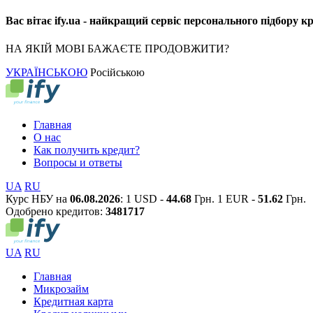
Вас вітає ify.ua - найкращий сервіс персонального підбору к
НА ЯКІЙ МОВІ БАЖАЄТЕ ПРОДОВЖИТИ?
УКРАЇНСЬКОЮ
Російською
Главная
О нас
Как получить кредит?
Вопросы и ответы
UA
RU
Курс НБУ на
06.08.2026
:
1 USD -
44.68
Грн.
1 EUR -
51.62
Грн.
Одобрено кредитов:
3
4
8
1
7
1
7
UA
RU
Главная
Микрозайм
Кредитная карта