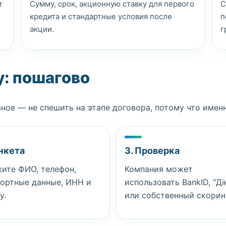
т
Сумму, срок, акционную ставку для первого
С
кредита и стандартные условия после
п
акции.
г
у: пошагово
ое — не спешить на этапе договора, потому что имен
Анкета
3. Проверка
ите ФИО, телефон,
Компания может
портные данные, ИНН и
использовать BankID, “Ді
у.
или собственный скорин