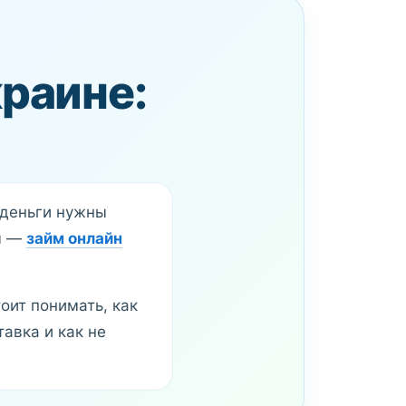
краине:
 деньги нужны
ды —
займ онлайн
оит понимать, как
авка и как не