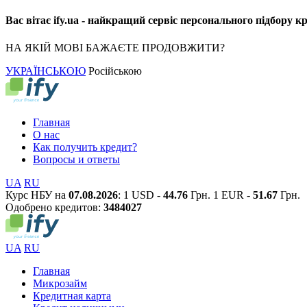
Вас вітає ify.ua - найкращий сервіс персонального підбору к
НА ЯКІЙ МОВІ БАЖАЄТЕ ПРОДОВЖИТИ?
УКРАЇНСЬКОЮ
Російською
Главная
О нас
Как получить кредит?
Вопросы и ответы
UA
RU
Курс НБУ на
07.08.2026
:
1 USD -
44.76
Грн.
1 EUR -
51.67
Грн.
Одобрено кредитов:
3
4
8
4
0
2
7
UA
RU
Главная
Микрозайм
Кредитная карта