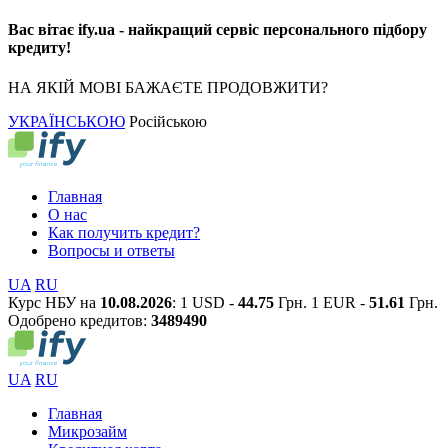
Вас вітає ify.ua - найкращий сервіс персонального підбору
кредиту!
НА ЯКІЙ МОВІ БАЖАЄТЕ ПРОДОВЖИТИ?
УКРАЇНСЬКОЮ
Російською
Главная
О нас
Как получить кредит?
Вопросы и ответы
UA
RU
Курс НБУ на
10.08.2026
:
1 USD -
44.75
Грн.
1 EUR -
51.61
Грн.
Одобрено кредитов:
3
4
8
9
4
9
0
UA
RU
Главная
Микрозайм